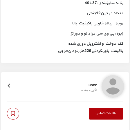
زنانه سایزبندی:37تا40
تعداد در جین12جفتی
رویه : بیاله خارجی باکیفیت بالا
زیره :پی وی سی مواد نو و دور لژ
کف دوخت و اشتروبل دوزی شده
باقیمت باورنکردنی229هزارتومان
حراجی
user
آگهی دهنده
اطلاعات تماس