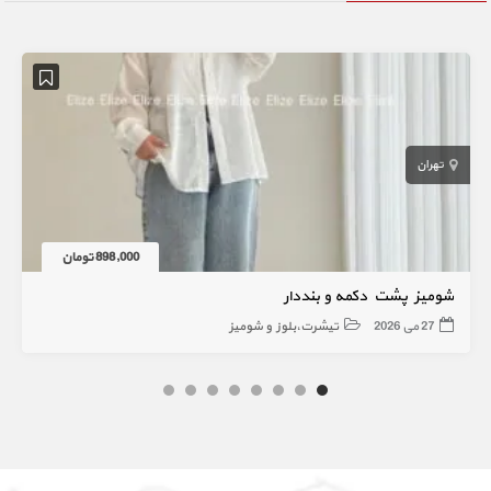
تهران
898,000 تومان
شومیز پشت دکمه و بنددار
27 می 2026
تیشرت،بلوز و شومیز