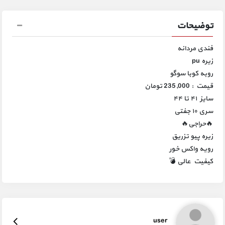
توضیحات
فندی مردانه
زیره pu
روبه کوبا سوگو
قیمت : 235,000 تومان
سایز ۴۱ تا ۴۴
سری ۱۰ جفتی
🔥حراجی🔥
زیره پیو تزریق
رویه واکس خور
کیفیت عالی 💣
user