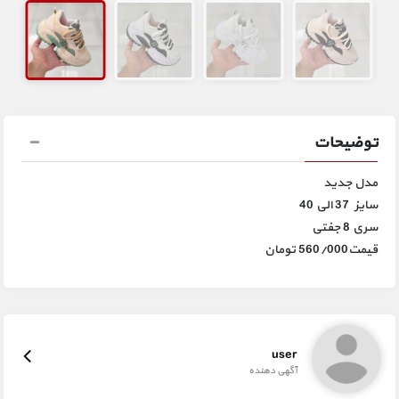
توضیحات
مدل جدید
سایز 37 الی 40
سری 8 جفتی
قیمت560/000 تومان
user
آگهی دهنده