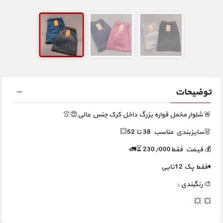
توضیحات
🚨 شلوار مخمل قواره بزرگ داخل کرک جنس عالی😍👚
👗سایزبندی مناسب 38 تا 52💥
💰 قیـمت فقط230/000 ⏳🚛
♦️فقط پک 12تایی
🎨 رنگبندی :
💥 💥