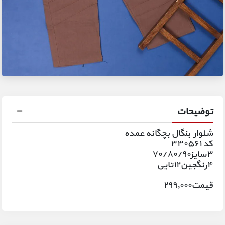
توضیحات
شلوار بنگال بچگانه عمده
کد ۳۳۰۵۶۱
۳سایز۷۰/۸۰/۹۰
۴رنگجین۱۲تایی
قیمت۲۹۹٫۰۰۰