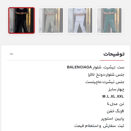
توضیحات
ست تیشرت شلوار BALENCIAGA
جنس شلوار:دونخ لاکرا
جنس تیشرت:ماچینست
چهار سایز
M.L.XL.XXL
تن مدلL
6رنگ خفن
پایین استوپر
ثبت سفارش و استعلام قیمت