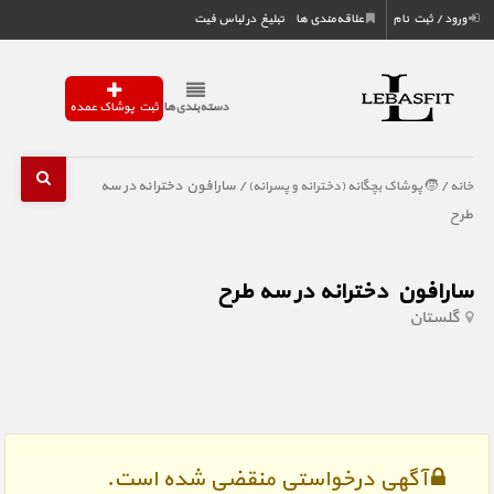
ورود / ثبت نام
علاقه‌مندی ها
تبلیغ در لباس فیت
دسته‌بندی‌ها
ثبت پوشاک عمده
/
/ سارافون دخترانه در سه
خانه
🧒 پوشاک بچگانه (دخترانه و پسرانه)
طرح
سارافون دخترانه در سه طرح
گلستان
آگهی درخواستی منقضی شده است.