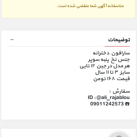
متاسفانه آگهی شما منقضی شده است.
توضیحات
سارافون دخترانه
جنس نخ پنبه سوپر
هر مدل در جین ۱۲ تایی
سایز ۳ تا ۱۱ سال
قیمت ۱۶۸ تومن
سفارش :
ID : @ali_rajablou
☎️ 09011242573