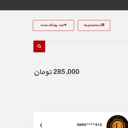
دسته‌بندی‌ها
ثبت پوشاک عمده
285,000 تومان
0990****412