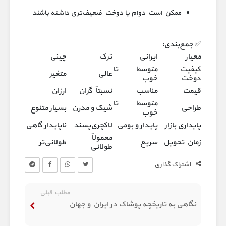
ممکن است دوام یا دوخت ضعیف‌تری داشته باشند
✅ جمع‌بندی:
معیار
ایرانی
ترک
چینی
کیفیت
متوسط تا
عالی
متغیر
دوخت
خوب
قیمت
مناسب
نسبتاً گران
ارزان
متوسط تا
طراحی
شیک و مدرن
بسیار متنوع
خوب
پایداری بازار
پایدار و بومی
لاکچری‌پسند
ناپایدار گاهی
معمولاً
زمان تحویل
سریع
طولانی‌تر
طولانی
اشتراک گذاری
مطلب قبلی
نگاهی به تاریخچه پوشاک در ایران و جهان